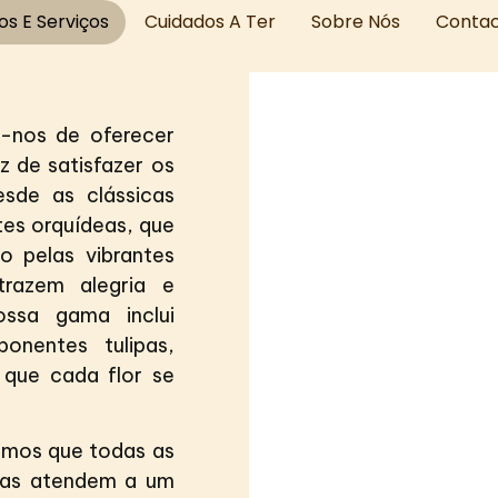
os E Serviços
Cuidados A Ter
Sobre Nós
Conta
-nos de oferecer
z de satisfazer os
esde as clássicas
tes orquídeas, que
o pelas vibrantes
trazem alegria e
ossa gama inclui
onentes tulipas,
 que cada flor se
amos que todas as
das atendem a um